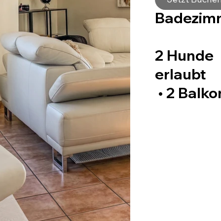
Badezim
2 Hunde
erlaubt
• 2 Balko