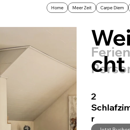
Home
Meer Zeit
Carpe Diem
Wei
Ferie
cht
Perso
2
Schlafz
r
1
Jetzt Buche