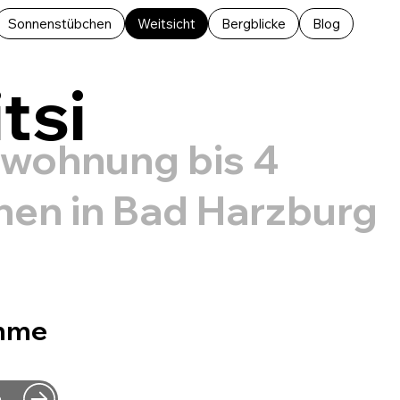
Sonnenstübchen
Weitsicht
Bergblicke
Blog
tsi
nwohnung bis 4
nen in Bad Harzburg
imme
n